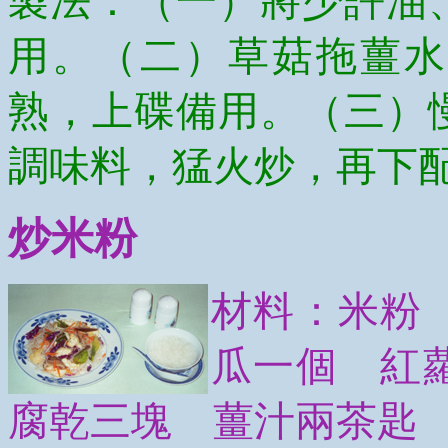
製法：（一）將少許油
用。（二）草菇拖薑水
熟，上碟備用。（三）
調味料，猛火炒，再下
炒米粉
材料：米粉
瓜一個 紅
腐乾三塊 薑汁兩茶匙